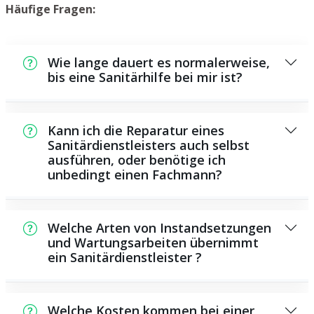
Häufige Fragen:
Wie lange dauert es normalerweise,
bis eine Sanitärhilfe bei mir ist?
Normalerweise können wir in kurzer Zeit an
der Schadensstelle sein. Das hängt aber auch
Kann ich die Reparatur eines
von der Auftragslage zu dem Zeitraum ab
Sanitärdienstleisters auch selbst
ausführen, oder benötige ich
und von der Verkehrslage und der
unbedingt einen Fachmann?
Entfernung zu Ihnen.
Es existieren manche Instandsetzungen und
Wartungsarbeiten, die Sie selbst ausführen
Welche Arten von Instandsetzungen
können, zum Beispiel die Anwendung von
und Wartungsarbeiten übernimmt
ein Sanitärdienstleister ?
Rohrreinigern aus dem Supermarkt.
Allerdings sind die meisten Arbeiten, ganz
Als Sanitärdienstleister bieten wir eine große
besonders solche, die den Einsatz von
Anzahl von Instandsetzungen und
Spezialwerkzeug oder besonderem Wissen
Welche Kosten kommen bei einer