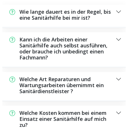
Wie lange dauert es in der Regel, bis
eine Sanitärhilfe bei mir ist?
Normalerweise können wir in kurzer Zeit bei
Ihnen vor Ort sein. Dies hängt aber auch von
Kann ich die Arbeiten einer
der Auftragslage zu diesem Zeitraum ab und
Sanitärhilfe auch selbst ausführen,
oder brauche ich unbedingt einen
von der Verkehrssituation und der
Fachmann?
Entfernung zu Ihnen.
Es gibt einige Instandsetzungen und
Wartungsarbeiten, die Sie selbst ausführen
Welche Art Reparaturen und
können, beispielsweise die Anwendung von
Wartungsarbeiten übernimmt ein
Sanitärdienstleister ?
Rohrreinigern aus dem Geschäft. Allerdings
sind die meisten Arbeiten, ganz besonders
Als Sanitärdienstleister übernehmen wir eine
solche, die den Einsatz von spezialisiertem
Vielzahl von Reparaturen und
Werkzeug oder speziellem Fachwissen
Welche Kosten kommen bei einem
Wartungsarbeiten, darunter das Installieren
Einsatz einer Sanitärhilfe auf mich
benötigen, besser ausgebildeten Personen
zu?
und Reparieren von Wasserrohren,
zu überlassen. Ein Klempner verfügt über die