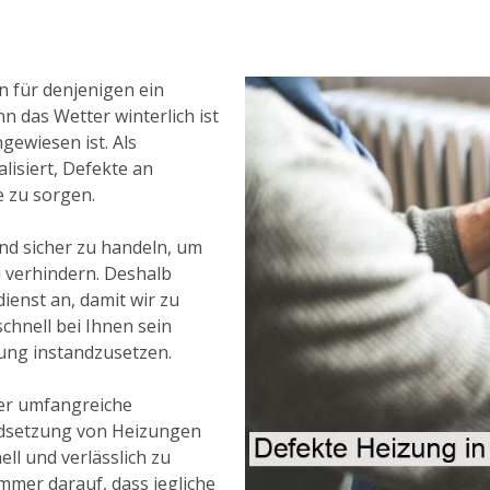
n für denjenigen ein
n das Wetter winterlich ist
ewiesen ist. Als
alisiert, Defekte an
e zu sorgen.
und sicher zu handeln, um
u verhindern. Deshalb
enst an, damit wir zu
schnell bei Ihnen sein
ung instandzusetzen.
er umfangreiche
ndsetzung von Heizungen
ll und verlässlich zu
mmer darauf, dass jegliche