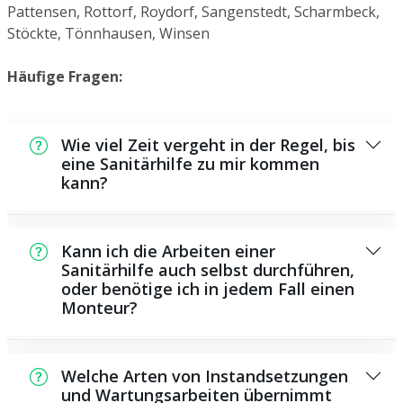
Pattensen, Rottorf, Roydorf, Sangenstedt, Scharmbeck,
Stöckte, Tönnhausen, Winsen
Häufige Fragen:
Wie viel Zeit vergeht in der Regel, bis
eine Sanitärhilfe zu mir kommen
kann?
In der Regel können wir in einem kurzen
Zeitraum an der Schadensstelle sein. Das
Kann ich die Arbeiten einer
hängt aber auch von der Auftragslage zu
Sanitärhilfe auch selbst durchführen,
oder benötige ich in jedem Fall einen
diesem Zeitraum ab und von der
Monteur?
Verkehrslage und der Entfernung zu Ihnen.
Es existieren manche Instandsetzungen und
Wartungsarbeiten, die Sie eigenständig
Welche Arten von Instandsetzungen
ausführen können, beispielsweise die
und Wartungsarbeiten übernimmt