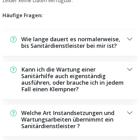
Leider keine Daten verfügbar.
Häufige Fragen:
Wie lange dauert es normalerweise,
bis Sanitärdienstleister bei mir ist?
Normalerweise können wir in kurzer Zeit an
der Schadensstelle sein. Dies hängt unter
Kann ich die Wartung einer
anderem von der Auftragslage zu dem
Sanitärhilfe auch eigenständig
ausführen, oder brauche ich in jedem
Zeitraum ab und von der Verkehrssituation
Fall einen Klempner?
und der Entfernung zu Ihnen.
Es existieren einige Instandsetzungen und
Wartungsarbeiten, die Sie selbst ausführen
Welche Art Instandsetzungen und
können, zum Beispiel die Anwendung von
Wartungsarbeiten übernimmt ein
Sanitärdienstleister ?
Rohrreinigern aus dem Geschäft. Allerdings
sind die meisten Arbeiten, insbesondere