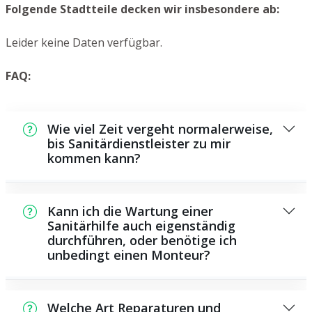
Folgende Stadtteile decken wir insbesondere ab:
Leider keine Daten verfügbar.
FAQ:
Wie viel Zeit vergeht normalerweise,
bis Sanitärdienstleister zu mir
kommen kann?
In der Regel können wir in kurzer Zeit an der
Schadensstelle sein. Das hängt unter
Kann ich die Wartung einer
anderem von der Auftragslage zu dem
Sanitärhilfe auch eigenständig
durchführen, oder benötige ich
Zeitpunkt ab und von der Verkehrssituation
unbedingt einen Monteur?
und der örtlichen Gegebenheit.
Es existieren manche Reparaturen und
Wartungsarbeiten, die Sie eigenständig
Welche Art Reparaturen und