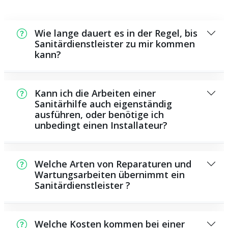
Wie lange dauert es in der Regel, bis
Sanitärdienstleister zu mir kommen
kann?
In der Regel können wir in kurzer Zeit bei
Ihnen vor Ort sein. Dies hängt aber auch von
Kann ich die Arbeiten einer
der Auftragslage zu diesem Zeitraum ab
Sanitärhilfe auch eigenständig
ausführen, oder benötige ich
sowie von der Verkehrslage und der örtlichen
unbedingt einen Installateur?
Gegebenheit.
Es existieren manche Instandsetzungen und
Wartungsarbeiten, die Sie selbst ausführen
Welche Arten von Reparaturen und
können, beispielsweise die Anwendung von
Wartungsarbeiten übernimmt ein
Sanitärdienstleister ?
Rohrreinigern aus dem Geschäft. Allerdings
sind viele Arbeiten, insbesondere solche, die
Als Sanitärdienstleister übernehmen wir eine
den Einsatz von spezialisiertem Werkzeug
große Anzahl von Reparaturen und
oder besonderem Fachwissen erfordern,
Welche Kosten kommen bei einer