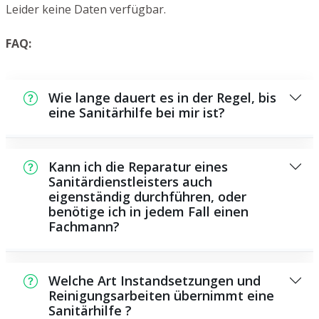
Leider keine Daten verfügbar.
FAQ:
Wie lange dauert es in der Regel, bis
eine Sanitärhilfe bei mir ist?
Normalerweise können wir in kurzer Zeit bei
Ihnen vor Ort sein. Dies hängt aber auch von
Kann ich die Reparatur eines
der Auftragslage zu diesem Zeitraum ab und
Sanitärdienstleisters auch
eigenständig durchführen, oder
von der Verkehrssituation und der örtlichen
benötige ich in jedem Fall einen
Gegebenheit.
Fachmann?
Es existieren manche Reparaturen und
Wartungsarbeiten, die Sie selbst ausführen
Welche Art Instandsetzungen und
können, beispielsweise die Anwendung von
Reinigungsarbeiten übernimmt eine
Sanitärhilfe ?
Rohrreinigern aus dem Supermarkt.