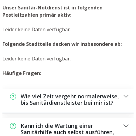
Unser Sanitär-Notdienst ist in folgenden
Postleitzahlen primär aktiv:
Leider keine Daten verfügbar.
Folgende Stadtteile decken wir insbesondere ab:
Leider keine Daten verfügbar.
Häufige Fragen:
Wie viel Zeit vergeht normalerweise,
bis Sanitärdienstleister bei mir ist?
In der Regel können wir in kurzer Zeit bei
Ihnen vor Ort sein. Das hängt aber auch von
Kann ich die Wartung einer
der Auftragslage zu diesem Zeitpunkt ab und
Sanitärhilfe auch selbst ausführen,