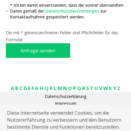
* Ich bin damit einverstanden, dass die vonmir übersandten
Daten gemäß der
Datenschutzbestimmungen
zur
Kontaktaufnahme gespeichert werden.
Die mit * gekennzeichneten Felder sind Pflichtfelder für das
Formular
Anfrage senden
A
B
C
D
E
F
G
H
I
J
K
L
M
N
O
P
Q
R
S
T
U
V
W
X
Y
Z
Datenschutzerklärung
Impressum
Elektriker Wölpinghausen Bergkirchen
Diese Internetseite verwendet Cookies, um die
Kammerjäger Wölpinghausen Bergkirchen
Nutzererfahrung zu verbessern und den Benutzern
Sat Installation Wölpinghausen Bergkirchen
bestimmte Dienste und Funktionen bereitzustellen.