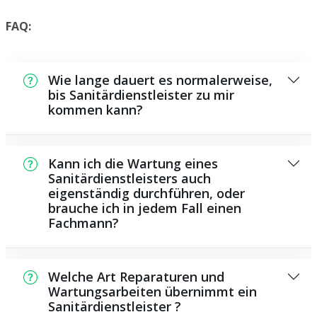
FAQ:
Wie lange dauert es normalerweise,
bis Sanitärdienstleister zu mir
kommen kann?
Normalerweise können wir in kurzer Zeit bei
Ihnen vor Ort sein. Das hängt unter anderem
Kann ich die Wartung eines
von der Auftragslage zu dem Zeitpunkt ab
Sanitärdienstleisters auch
eigenständig durchführen, oder
sowie von der Verkehrslage und der
brauche ich in jedem Fall einen
Entfernung zu Ihnen.
Fachmann?
Es existieren einige Reparaturen und
Wartungsarbeiten, die Sie eigenständig
Welche Art Reparaturen und
ausführen können, beispielsweise das
Wartungsarbeiten übernimmt ein
Sanitärdienstleister ?
Verwenden von Rohrreinigungsmitteln aus