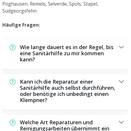
Poghausen, Remels, Selverde, Spols, Stapel,
Südgeorgsfehn
Häufige Fragen:
Wie lange dauert es in der Regel, bis
eine Sanitärhilfe zu mir kommen
kann?
In der Regel können wir innerhalb einem
kurzen Zeitraum an der Schadensstelle sein.
Kann ich die Reparatur einer
Dies hängt aber auch von der Auftragslage
Sanitärhilfe auch selbst durchführen,
oder benötige ich unbedingt einen
zu dem Zeitpunkt ab und von der
Klempner?
Verkehrssituation und der Entfernung zu
Ihnen.
Es existieren manche Reparaturen und
Wartungsarbeiten, die Sie selbst
Welche Art Reparaturen und
durchführen können, beispielsweise die
Reinigungsarbeiten übernimmt ein