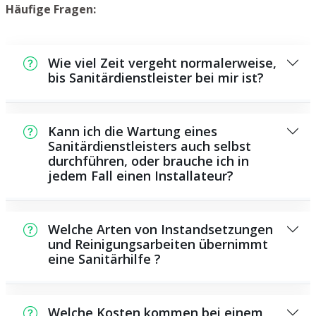
Häufige Fragen:
Wie viel Zeit vergeht normalerweise,
bis Sanitärdienstleister bei mir ist?
Normalerweise können wir in einem kurzen
Zeitraum an der Schadensstelle sein. Das
Kann ich die Wartung eines
hängt aber auch von der Auftragslage zu
Sanitärdienstleisters auch selbst
durchführen, oder brauche ich in
diesem Zeitpunkt ab und von der
jedem Fall einen Installateur?
Verkehrssituation und der örtlichen
Gegebenheit.
Es existieren manche Reparaturen und
Wartungsarbeiten, die Sie selbst ausführen
Welche Arten von Instandsetzungen
können, zum Beispiel die Anwendung von
und Reinigungsarbeiten übernimmt
eine Sanitärhilfe ?
Rohrreinigungsmitteln aus dem Supermarkt.
Allerdings sind die meisten Arbeiten,
Als Sanitärdienstleister bieten wir eine große
insbesondere solche, die den Einsatz von
Anzahl von Instandsetzungen und
Spezialwerkzeug oder umfangreichem
Welche Kosten kommen bei einem