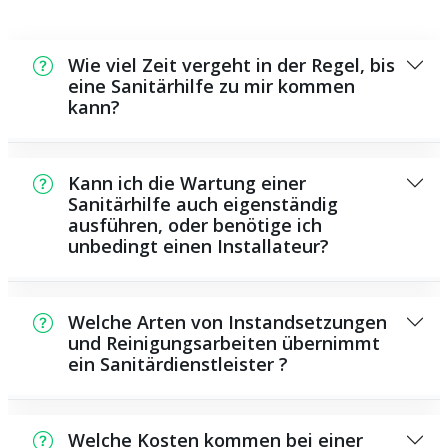
Wie viel Zeit vergeht in der Regel, bis
eine Sanitärhilfe zu mir kommen
kann?
Normalerweise können wir in kurzer Zeit bei
Ihnen vor Ort sein. Dies hängt aber auch von
Kann ich die Wartung einer
der Auftragslage zu diesem Zeitpunkt ab und
Sanitärhilfe auch eigenständig
ausführen, oder benötige ich
von der Verkehrssituation und der örtlichen
unbedingt einen Installateur?
Gegebenheit.
Es existieren einige Instandsetzungen und
Wartungsarbeiten, die Sie eigenständig
Welche Arten von Instandsetzungen
durchführen können, zum Beispiel die
und Reinigungsarbeiten übernimmt
ein Sanitärdienstleister ?
Anwendung von Rohrreinigungsmitteln aus
dem Supermarkt. Allerdings sind viele
Als Sanitärdienstleister bieten wir eine große
Arbeiten, ganz besonders solche, die den
Anzahl von Reparaturen und
Einsatz von Spezialwerkzeug oder
Welche Kosten kommen bei einer