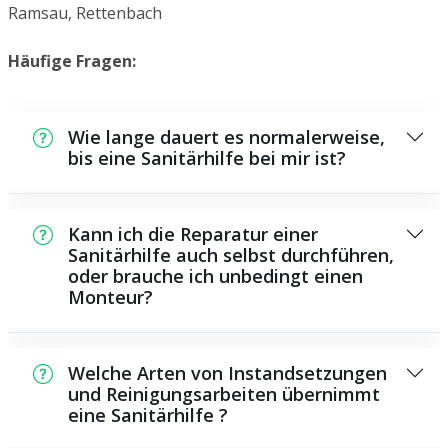
Ramsau, Rettenbach
Häufige Fragen:
Wie lange dauert es normalerweise,
bis eine Sanitärhilfe bei mir ist?
Normalerweise können wir innerhalb kurzer
Zeit an der Schadensstelle sein. Dies hängt
Kann ich die Reparatur einer
unter anderem von der Auftragslage zu
Sanitärhilfe auch selbst durchführen,
oder brauche ich unbedingt einen
diesem Zeitpunkt ab sowie von der
Monteur?
Verkehrslage und der Entfernung zu Ihnen.
Es existieren manche Reparaturen und
Wartungsarbeiten, die Sie eigenständig
Welche Arten von Instandsetzungen
ausführen können, zum Beispiel die
und Reinigungsarbeiten übernimmt
eine Sanitärhilfe ?
Anwendung von Rohrreinigungsmitteln aus
dem Supermarkt. Allerdings sind viele