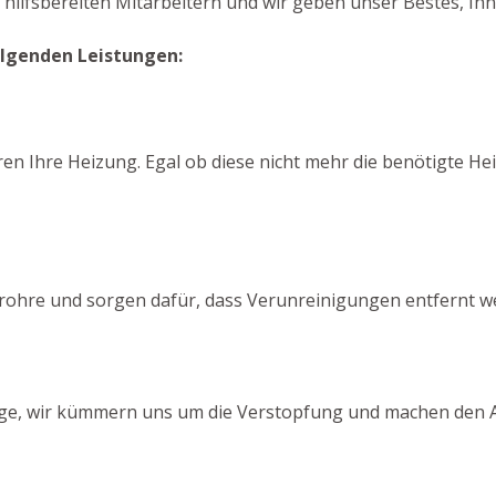
hilfsbereiten Mitarbeitern und wir geben unser Bestes, Ihne
olgenden Leistungen:
en Ihre Heizung. Egal ob diese nicht mehr die benötigte Hei
srohre und sorgen dafür, dass Verunreinigungen entfernt w
orge, wir kümmern uns um die Verstopfung und machen den Ab