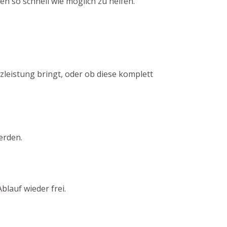
n so schnell wie möglich zu helfen.
zleistung bringt, oder ob diese komplett
erden.
lauf wieder frei.