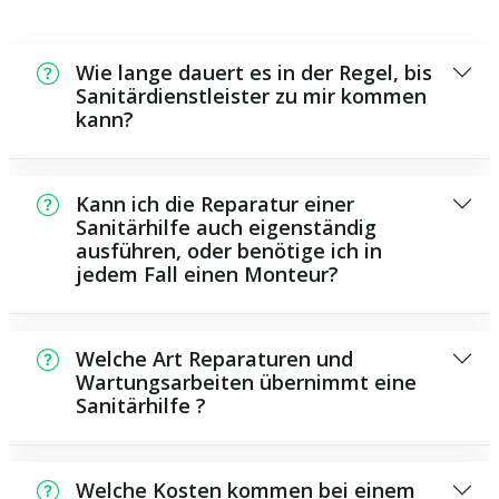
Wie lange dauert es in der Regel, bis
Sanitärdienstleister zu mir kommen
kann?
In der Regel können wir innerhalb einem
kurzen Zeitraum an der Schadensstelle sein.
Kann ich die Reparatur einer
Das hängt aber auch von der Auftragslage zu
Sanitärhilfe auch eigenständig
ausführen, oder benötige ich in
diesem Zeitraum ab sowie von der
jedem Fall einen Monteur?
Verkehrslage und der Entfernung zu Ihnen.
Es existieren einige Reparaturen und
Wartungsarbeiten, die Sie eigenständig
Welche Art Reparaturen und
ausführen können, beispielsweise die
Wartungsarbeiten übernimmt eine
Sanitärhilfe ?
Anwendung von Rohrreinigungsmitteln aus
dem Geschäft. Allerdings sind viele Arbeiten,
Als Sanitärhilfe bieten wir eine große Anzahl
insbesondere solche, die die Verwendung
von Instandsetzungen und
von speziellem Werkzeug oder besonderem
Welche Kosten kommen bei einem