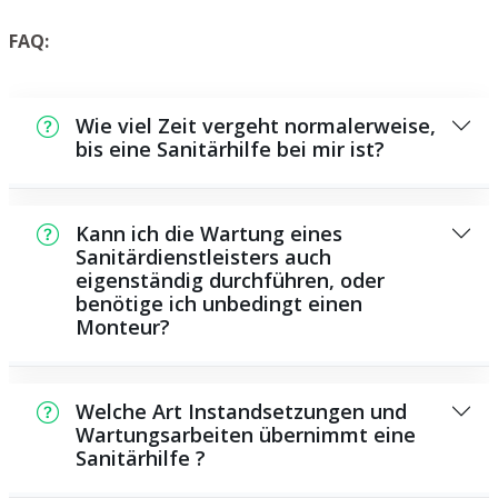
FAQ:
Wie viel Zeit vergeht normalerweise,
bis eine Sanitärhilfe bei mir ist?
In der Regel können wir in einem kurzen
Zeitraum bei Ihnen vor Ort sein. Das hängt
Kann ich die Wartung eines
unter anderem von der Auftragslage zu dem
Sanitärdienstleisters auch
eigenständig durchführen, oder
Zeitpunkt ab und von der Verkehrslage und
benötige ich unbedingt einen
der örtlichen Gegebenheit.
Monteur?
Es existieren manche Reparaturen und
Wartungsarbeiten, die Sie selbst ausführen
Welche Art Instandsetzungen und
können, zum Beispiel das Verwenden von
Wartungsarbeiten übernimmt eine
Sanitärhilfe ?
Rohrreinigungsmitteln aus dem Geschäft.
Allerdings sind die meisten Arbeiten, ganz