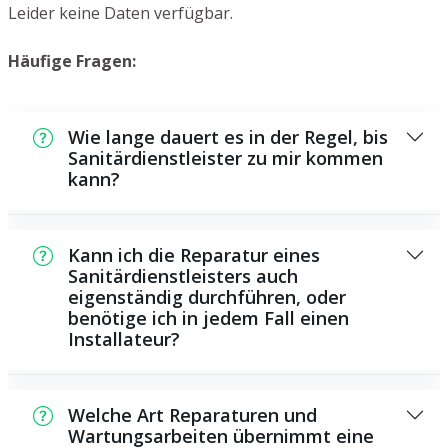
Leider keine Daten verfügbar.
Häufige Fragen:
Wie lange dauert es in der Regel, bis
Sanitärdienstleister zu mir kommen
kann?
Normalerweise können wir in einem kurzen
Zeitraum bei Ihnen vor Ort sein. Das hängt
Kann ich die Reparatur eines
aber auch von der Auftragslage zu dem
Sanitärdienstleisters auch
eigenständig durchführen, oder
Zeitraum ab und von der Verkehrssituation
benötige ich in jedem Fall einen
und der örtlichen Gegebenheit.
Installateur?
Es gibt manche Reparaturen und
Wartungsarbeiten, die Sie selbst ausführen
Welche Art Reparaturen und
können, zum Beispiel die Anwendung von
Wartungsarbeiten übernimmt eine