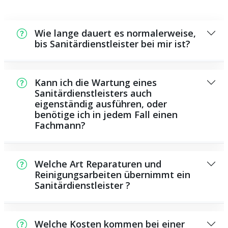
Wie lange dauert es normalerweise,
bis Sanitärdienstleister bei mir ist?
Normalerweise können wir in kurzer Zeit an
der Schadensstelle sein. Das hängt unter
Kann ich die Wartung eines
anderem von der Auftragslage zu dem
Sanitärdienstleisters auch
eigenständig ausführen, oder
Zeitpunkt ab sowie von der Verkehrslage
benötige ich in jedem Fall einen
und der Entfernung zu Ihnen.
Fachmann?
Es existieren einige Instandsetzungen und
Wartungsarbeiten, die Sie eigenständig
Welche Art Reparaturen und
ausführen können, beispielsweise die
Reinigungsarbeiten übernimmt ein
Sanitärdienstleister ?
Anwendung von Rohrreinigungsmitteln aus
dem Geschäft. Allerdings sind die meisten
Als Sanitärhilfe bieten wir eine große Anzahl
Arbeiten, insbesondere solche, die die
von Reparaturen und Reinigungsarbeiten,
Verwendung von speziellem Werkzeug oder
Welche Kosten kommen bei einer