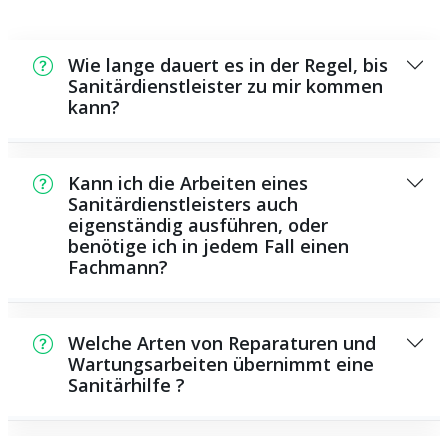
Wie lange dauert es in der Regel, bis
Sanitärdienstleister zu mir kommen
kann?
Normalerweise können wir in kurzer Zeit an
der Schadensstelle sein. Das hängt aber auch
Kann ich die Arbeiten eines
von der Auftragslage zu diesem Zeitpunkt ab
Sanitärdienstleisters auch
eigenständig ausführen, oder
und von der Verkehrssituation und der
benötige ich in jedem Fall einen
örtlichen Gegebenheit.
Fachmann?
Es gibt manche Instandsetzungen und
Wartungsarbeiten, die Sie selbst
Welche Arten von Reparaturen und
durchführen können, zum Beispiel das
Wartungsarbeiten übernimmt eine
Sanitärhilfe ?
Verwenden von Rohrreinigern aus dem
Geschäft. Allerdings sind die meisten
Als Sanitärhilfe übernehmen wir eine Vielzahl
Arbeiten, insbesondere solche, die die