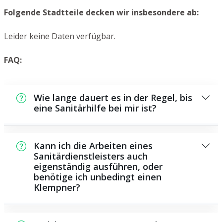
Folgende Stadtteile decken wir insbesondere ab:
Leider keine Daten verfügbar.
FAQ:
Wie lange dauert es in der Regel, bis
eine Sanitärhilfe bei mir ist?
In der Regel können wir in kurzer Zeit bei
Ihnen vor Ort sein. Das hängt aber auch von
Kann ich die Arbeiten eines
der Auftragslage zu diesem Zeitpunkt ab
Sanitärdienstleisters auch
eigenständig ausführen, oder
sowie von der Verkehrssituation und der
benötige ich unbedingt einen
örtlichen Gegebenheit.
Klempner?
Es gibt einige Instandsetzungen und