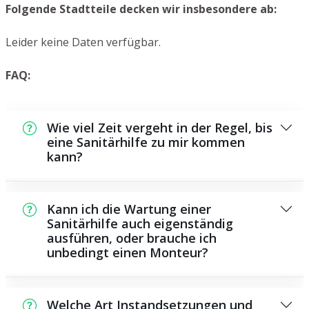
Folgende Stadtteile decken wir insbesondere ab:
Leider keine Daten verfügbar.
FAQ:
Wie viel Zeit vergeht in der Regel, bis
eine Sanitärhilfe zu mir kommen
kann?
Normalerweise können wir in kurzer Zeit bei
Ihnen vor Ort sein. Das hängt unter anderem
Kann ich die Wartung einer
von der Auftragslage zu diesem Zeitpunkt ab
Sanitärhilfe auch eigenständig
ausführen, oder brauche ich
sowie von der Verkehrssituation und der
unbedingt einen Monteur?
örtlichen Gegebenheit.
Es existieren manche Reparaturen und
Wartungsarbeiten, die Sie eigenständig
Welche Art Instandsetzungen und