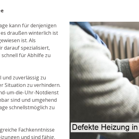
ee
age kann für denjenigen
es draußen winterlich ist
wiesen ist. Als
 darauf spezialisiert,
chnell für Abhilfe zu
l und zuverlässig zu
r Situation zu verhindern.
und-um-die-Uhr-Notdienst
ichbar sind und umgehend
ge schnellstmöglich zu
greiche Fachkenntnisse
izungen und sind fähig,