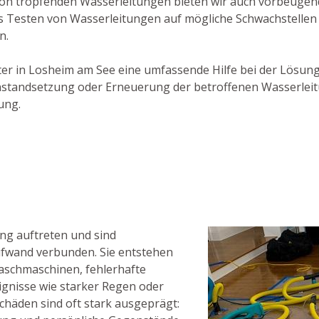
on tropfenden Wasserleitungen bieten wir auch vorbeuge
as Testen von Wasserleitungen auf mögliche Schwachstellen
n.
ister in Losheim am See eine umfassende Hilfe bei der Lösu
r Instandsetzung oder Erneuerung der betroffenen Wasserlei
ung.
ng auftreten und sind
ufwand verbunden. Sie entstehen
aschmaschinen, fehlerhafte
gnisse wie starker Regen oder
chäden sind oft stark ausgeprägt: