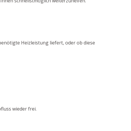
 Ihnen schnellstmöglich weiterzuhelfen.
nötigte Heizleistung liefert, oder ob diese
luss wieder frei.