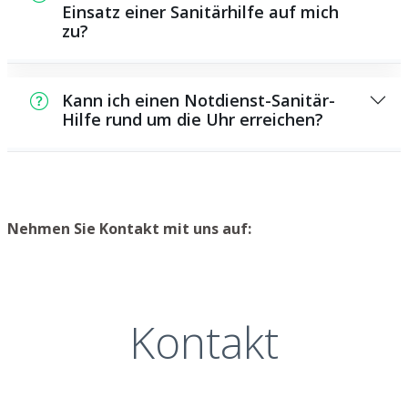
Reinigungsarbeiten, darunter die Installation
Einsatz einer Sanitärhilfe auf mich
Fachwissen erfordern, besser Fachmännern
zu?
und Reparatur von Rohren, Sanitärsystemen
zu überlassen. Ein Fachmann besitzt die
und anderen Anlagen bezüglich der Wasser-
benötigten Kenntnisse und Fähigkeiten, um
Die Preise für die Arbeiten eines
und Abwasserversorgung.
die Arbeiten schnell, professionell und
Sanitärdiensteisters hängen von der Art der
zuverlässig auszuführen.
Kann ich einen Notdienst-Sanitär-
Arbeiten ab, die durchgeführt werden
Hilfe rund um die Uhr erreichen?
müssen, und sind daher unterschiedlich hoch.
Wir bieten nachvollziehbare Preise und
Sicher, wir bieten rund um die Uhr einen
nehmen uns Zeit, um möglichst alle Kosten
Notdienstservice für nicht aufschiebbare
im Voraus mit Ihnen durchzugehen, damit Sie
Reparaturen und Defekte an. Wir sind
planen können, welche Kosten circa auf Sie
jederzeit bereit, in Notlagen zu helfen und
Nehmen Sie Kontakt mit uns auf:
zukommen.
schnell zu reagieren, um Schäden zu
minimieren.
Kontakt