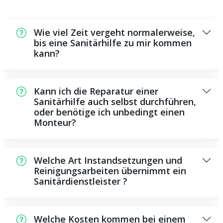
Wie viel Zeit vergeht normalerweise,
bis eine Sanitärhilfe zu mir kommen
kann?
Normalerweise können wir innerhalb kurzer
Zeit an der Schadensstelle sein. Dies hängt
Kann ich die Reparatur einer
aber auch von der Auftragslage zu diesem
Sanitärhilfe auch selbst durchführen,
oder benötige ich unbedingt einen
Zeitraum ab sowie von der Verkehrslage und
Monteur?
der örtlichen Gegebenheit.
Es existieren einige Instandsetzungen und
Wartungsarbeiten, die Sie selbst ausführen
Welche Art Instandsetzungen und
können, beispielsweise das Verwenden von
Reinigungsarbeiten übernimmt ein
Sanitärdienstleister ?
Rohrreinigungsmitteln aus dem Geschäft.
Allerdings sind die meisten Arbeiten, ganz
Als Sanitärdienstleister übernehmen wir eine
besonders solche, die den Einsatz von
Vielzahl von Instandsetzungen und
spezialisiertem Werkzeug oder speziellem
Welche Kosten kommen bei einem