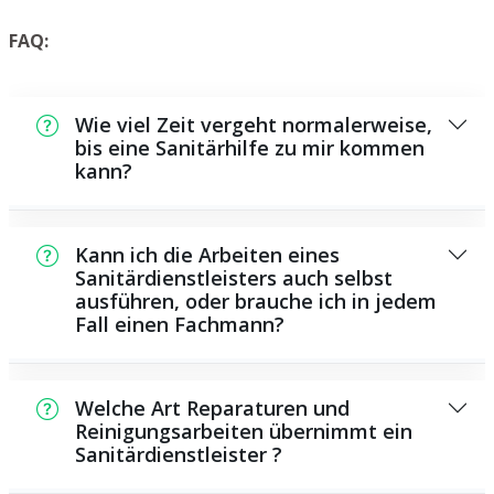
FAQ:
Wie viel Zeit vergeht normalerweise,
bis eine Sanitärhilfe zu mir kommen
kann?
Normalerweise können wir in kurzer Zeit bei
Ihnen vor Ort sein. Das hängt unter anderem
Kann ich die Arbeiten eines
von der Auftragslage zu dem Zeitraum ab
Sanitärdienstleisters auch selbst
ausführen, oder brauche ich in jedem
und von der Verkehrslage und der örtlichen
Fall einen Fachmann?
Gegebenheit.
Es gibt einige Instandsetzungen und
Wartungsarbeiten, die Sie selbst ausführen
Welche Art Reparaturen und
können, zum Beispiel die Anwendung von
Reinigungsarbeiten übernimmt ein
Sanitärdienstleister ?
Rohrreinigern aus dem Geschäft. Allerdings
sind viele Arbeiten, insbesondere solche, die