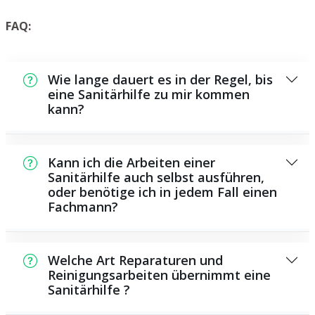
FAQ:
Wie lange dauert es in der Regel, bis
eine Sanitärhilfe zu mir kommen
kann?
Normalerweise können wir innerhalb kurzer
Zeit an der Schadensstelle sein. Dies hängt
Kann ich die Arbeiten einer
unter anderem von der Auftragslage zu dem
Sanitärhilfe auch selbst ausführen,
oder benötige ich in jedem Fall einen
Zeitpunkt ab sowie von der
Fachmann?
Verkehrssituation und der örtlichen
Gegebenheit.
Es gibt einige Reparaturen und
Wartungsarbeiten, die Sie eigenständig
Welche Art Reparaturen und
durchführen können, beispielsweise das
Reinigungsarbeiten übernimmt eine
Sanitärhilfe ?
Verwenden von Rohrreinigern aus dem
Supermarkt. Allerdings sind die meisten