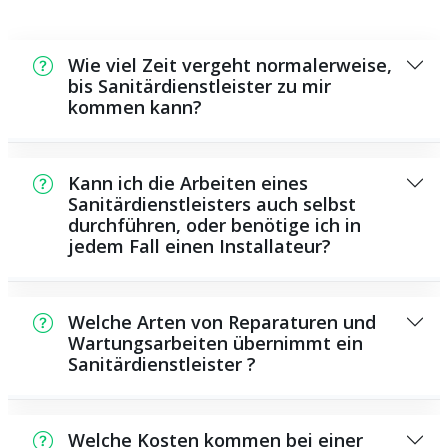
Wie viel Zeit vergeht normalerweise,
bis Sanitärdienstleister zu mir
kommen kann?
Normalerweise können wir in einem kurzen
Zeitraum bei Ihnen vor Ort sein. Das hängt
Kann ich die Arbeiten eines
unter anderem von der Auftragslage zu
Sanitärdienstleisters auch selbst
durchführen, oder benötige ich in
diesem Zeitraum ab sowie von der
jedem Fall einen Installateur?
Verkehrslage und der örtlichen Gegebenheit.
Es existieren manche Instandsetzungen und
Wartungsarbeiten, die Sie selbst ausführen
Welche Arten von Reparaturen und
können, zum Beispiel die Anwendung von
Wartungsarbeiten übernimmt ein
Sanitärdienstleister ?
Rohrreinigungsmitteln aus dem Supermarkt.
Allerdings sind viele Arbeiten, ganz
Als Sanitärdienstleister bieten wir eine
besonders solche, die den Einsatz von
Vielzahl von Instandsetzungen und
Spezialwerkzeug oder besonderem
Welche Kosten kommen bei einer