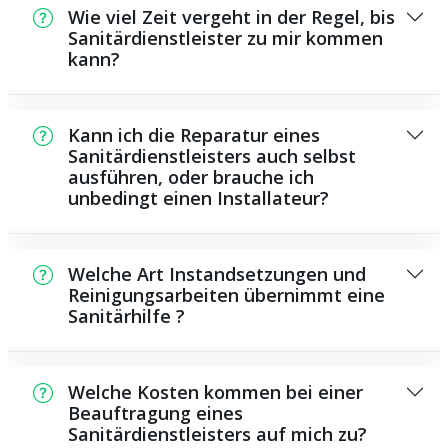
Wie viel Zeit vergeht in der Regel, bis
Sanitärdienstleister zu mir kommen
kann?
In der Regel können wir innerhalb einem
kurzen Zeitraum bei Ihnen vor Ort sein. Dies
Kann ich die Reparatur eines
hängt unter anderem von der Auftragslage
Sanitärdienstleisters auch selbst
ausführen, oder brauche ich
zu dem Zeitpunkt ab und von der
unbedingt einen Installateur?
Verkehrssituation und der örtlichen
Gegebenheit.
Es gibt manche Instandsetzungen und
Wartungsarbeiten, die Sie eigenständig
Welche Art Instandsetzungen und
ausführen können, zum Beispiel das
Reinigungsarbeiten übernimmt eine
Sanitärhilfe ?
Verwenden von Rohrreinigungsmitteln aus
dem Supermarkt. Allerdings sind die meisten
Als Sanitärdienstleister übernehmen wir eine
Arbeiten, insbesondere solche, die die
Vielzahl von Instandsetzungen und
Verwendung von Spezialwerkzeug oder
Welche Kosten kommen bei einer
Reinigungsarbeiten, darunter das
Beauftragung eines
besonderem Fachwissen benötigen, besser
Sanitärdienstleisters auf mich zu?
Installieren und Reparieren von Leitungen,
Fachmännern zu überlassen. Ein Monteur