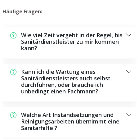
Häufige Fragen:
Wie viel Zeit vergeht in der Regel, bis
Sanitärdienstleister zu mir kommen
kann?
In der Regel können wir in einem kurzen
Zeitraum an der Schadensstelle sein. Das
Kann ich die Wartung eines
hängt unter anderem von der Auftragslage
Sanitärdienstleisters auch selbst
durchführen, oder brauche ich
zu diesem Zeitpunkt ab sowie von der
unbedingt einen Fachmann?
Verkehrssituation und der Entfernung zu
Ihnen.
Es gibt einige Instandsetzungen und
Wartungsarbeiten, die Sie eigenständig
Welche Art Instandsetzungen und
ausführen können, beispielsweise das
Reinigungsarbeiten übernimmt eine
Sanitärhilfe ?
Verwenden von Rohrreinigungsmitteln aus
dem Geschäft. Allerdings sind die meisten