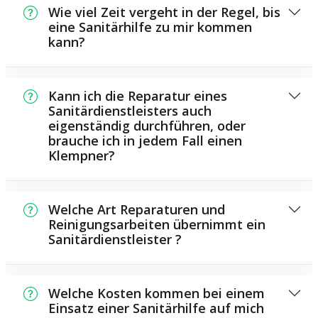
Wie viel Zeit vergeht in der Regel, bis
eine Sanitärhilfe zu mir kommen
kann?
In der Regel können wir innerhalb einem
kurzen Zeitraum bei Ihnen vor Ort sein. Das
Kann ich die Reparatur eines
hängt aber auch von der Auftragslage zu
Sanitärdienstleisters auch
eigenständig durchführen, oder
dem Zeitraum ab und von der Verkehrslage
brauche ich in jedem Fall einen
und der Entfernung zu Ihnen.
Klempner?
Es gibt einige Reparaturen und
Wartungsarbeiten, die Sie selbst ausführen
Welche Art Reparaturen und
können, beispielsweise die Anwendung von
Reinigungsarbeiten übernimmt ein
Sanitärdienstleister ?
Rohrreinigungsmitteln aus dem Geschäft.
Allerdings sind viele Arbeiten, ganz
Als Sanitärdienstleister bieten wir eine
besonders solche, die den Einsatz von
Vielzahl von Reparaturen und
spezialisiertem Werkzeug oder
Welche Kosten kommen bei einem
Wartungsarbeiten, darunter das Installieren
Einsatz einer Sanitärhilfe auf mich
umfangreichem Fachwissen erfordern,