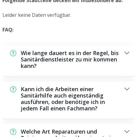
Folgende Stadtteile decken wir insbesondere ab:
Leider keine Daten verfügbar.
FAQ:
Wie lange dauert es in der Regel, bis
Sanitärdienstleister zu mir kommen
kann?
Normalerweise können wir innerhalb kurzer
Zeit bei Ihnen vor Ort sein. Dies hängt unter
Kann ich die Arbeiten einer
anderem von der Auftragslage zu diesem
Sanitärhilfe auch eigenständig
ausführen, oder benötige ich in
Zeitpunkt ab sowie von der Verkehrslage
jedem Fall einen Fachmann?
und der Entfernung zu Ihnen.
Es gibt einige Instandsetzungen und
Wartungsarbeiten, die Sie selbst
Welche Art Reparaturen und