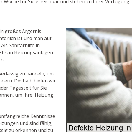
er Woche für Sie erreichbar und stehen zu Ihrer Verfügung.
in großes Ärgernis
terlich ist und man auf
Als Sanitärhilfe in
fekte an Heizungsanlagen
en.
uverlässig zu handeln, um
ndern. Deshalb bieten wir
eder Tageszeit für Sie
können, um Ihre Heizung
 umfangreiche Kenntnisse
izungen und sind fähig,
ässig zu erkennen und zu