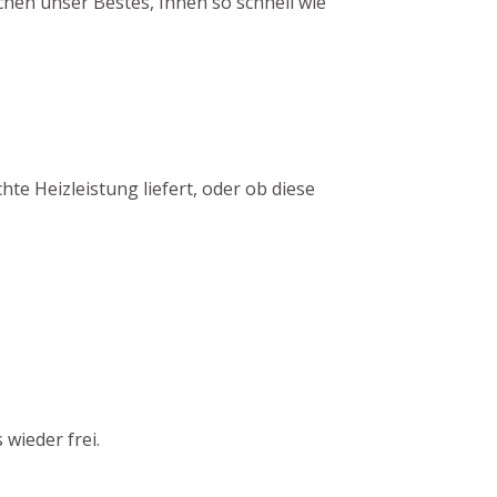
chen unser Bestes, Ihnen so schnell wie
te Heizleistung liefert, oder ob diese
wieder frei.