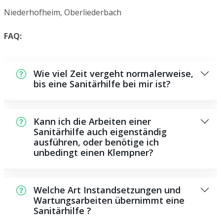
Niederhofheim, Oberliederbach
FAQ:
Wie viel Zeit vergeht normalerweise,
bis eine Sanitärhilfe bei mir ist?
Normalerweise können wir in einem kurzen
Zeitraum bei Ihnen vor Ort sein. Das hängt
Kann ich die Arbeiten einer
unter anderem von der Auftragslage zu dem
Sanitärhilfe auch eigenständig
ausführen, oder benötige ich
Zeitraum ab und von der Verkehrslage und
unbedingt einen Klempner?
der örtlichen Gegebenheit.
Es existieren manche Instandsetzungen und
Wartungsarbeiten, die Sie selbst ausführen
Welche Art Instandsetzungen und
können, beispielsweise die Anwendung von
Wartungsarbeiten übernimmt eine
Sanitärhilfe ?
Rohrreinigungsmitteln aus dem Supermarkt.