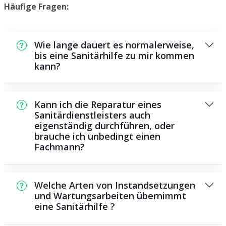
Häufige Fragen:
Wie lange dauert es normalerweise,
bis eine Sanitärhilfe zu mir kommen
kann?
Normalerweise können wir innerhalb einem
kurzen Zeitraum bei Ihnen vor Ort sein. Das
Kann ich die Reparatur eines
hängt aber auch von der Auftragslage zu
Sanitärdienstleisters auch
eigenständig durchführen, oder
dem Zeitpunkt ab sowie von der
brauche ich unbedingt einen
Verkehrslage und der örtlichen Gegebenheit.
Fachmann?
Es gibt einige Reparaturen und
Wartungsarbeiten, die Sie selbst
Welche Arten von Instandsetzungen
durchführen können, zum Beispiel die
und Wartungsarbeiten übernimmt
eine Sanitärhilfe ?
Anwendung von Rohrreinigern aus dem
Supermarkt. Allerdings sind die meisten