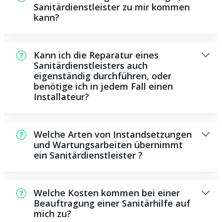
Sanitärdienstleister zu mir kommen
kann?
In der Regel können wir in kurzer Zeit bei
Ihnen vor Ort sein. Dies hängt unter
Kann ich die Reparatur eines
anderem von der Auftragslage zu diesem
Sanitärdienstleisters auch
eigenständig durchführen, oder
Zeitpunkt ab sowie von der Verkehrslage
benötige ich in jedem Fall einen
und der örtlichen Gegebenheit.
Installateur?
Es existieren manche Reparaturen und
Wartungsarbeiten, die Sie eigenständig
Welche Arten von Instandsetzungen
ausführen können, zum Beispiel das
und Wartungsarbeiten übernimmt
ein Sanitärdienstleister ?
Verwenden von Rohrreinigungsmitteln aus
dem Supermarkt. Allerdings sind die meisten
Als Sanitärdienstleister übernehmen wir eine
Arbeiten, ganz besonders solche, die die
Vielzahl von Reparaturen und
Verwendung von speziellem Werkzeug oder
Welche Kosten kommen bei einer
Wartungsarbeiten, darunter die Installation
Beauftragung einer Sanitärhilfe auf
umfangreichem Wissen benötigen, besser
mich zu?
und Reparatur von Rohrleitungen,
ausgebildeten Personen zu überlassen. Ein