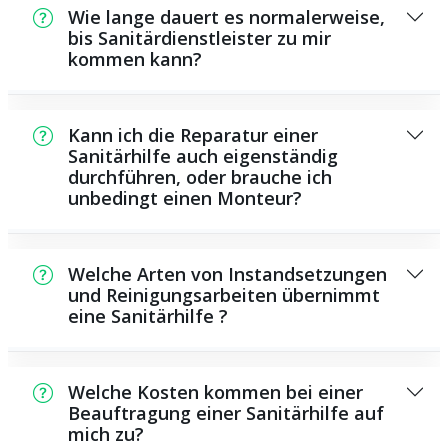
Wie lange dauert es normalerweise,
bis Sanitärdienstleister zu mir
kommen kann?
Normalerweise können wir in kurzer Zeit an
der Schadensstelle sein. Das hängt unter
Kann ich die Reparatur einer
anderem von der Auftragslage zu dem
Sanitärhilfe auch eigenständig
durchführen, oder brauche ich
Zeitpunkt ab und von der Verkehrssituation
unbedingt einen Monteur?
und der Entfernung zu Ihnen.
Es existieren manche Reparaturen und
Wartungsarbeiten, die Sie selbst
Welche Arten von Instandsetzungen
durchführen können, beispielsweise das
und Reinigungsarbeiten übernimmt
eine Sanitärhilfe ?
Verwenden von Rohrreinigungsmitteln aus
dem Supermarkt. Allerdings sind die meisten
Als Sanitärdienstleister bieten wir eine große
Arbeiten, insbesondere solche, die die
Anzahl von Reparaturen und
Verwendung von Spezialwerkzeug oder
Welche Kosten kommen bei einer
Wartungsaufgaben, darunter die Installation
Beauftragung einer Sanitärhilfe auf
umfangreichem Wissen benötigen, besser
mich zu?
und Reparatur von Rohren, Sanitärsystemen
Fachmännern zu überlassen. Ein Installateur