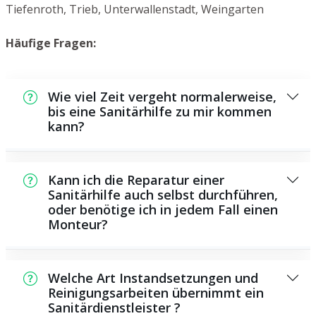
Tiefenroth, Trieb, Unterwallenstadt, Weingarten
Häufige Fragen:
Wie viel Zeit vergeht normalerweise,
bis eine Sanitärhilfe zu mir kommen
kann?
Normalerweise können wir innerhalb kurzer
Zeit bei Ihnen vor Ort sein. Das hängt aber
Kann ich die Reparatur einer
auch von der Auftragslage zu dem Zeitpunkt
Sanitärhilfe auch selbst durchführen,
oder benötige ich in jedem Fall einen
ab sowie von der Verkehrssituation und der
Monteur?
örtlichen Gegebenheit.
Es existieren einige Instandsetzungen und
Wartungsarbeiten, die Sie eigenständig
Welche Art Instandsetzungen und
durchführen können, zum Beispiel das
Reinigungsarbeiten übernimmt ein
Sanitärdienstleister ?
Verwenden von Rohrreinigungsmitteln aus