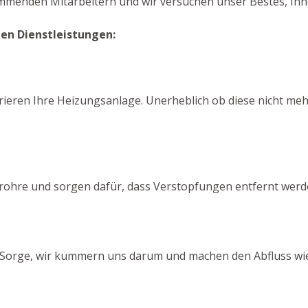
mmenden Mitarbeitern und wir versuchen unser Bestes, Ihne
den Dienstleistungen:
ieren Ihre Heizungsanlage. Unerheblich ob diese nicht mehr 
srohre und sorgen dafür, dass Verstopfungen entfernt werd
ne Sorge, wir kümmern uns darum und machen den Abfluss wie