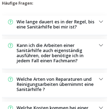
Häufige Fragen:
Wie lange dauert es in der Regel, bis
eine Sanitärhilfe bei mir ist?
Normalerweise können wir innerhalb einem
kurzen Zeitraum an der Schadensstelle sein.
Kann ich die Arbeiten einer
Dies hängt aber auch von der Auftragslage
Sanitärhilfe auch eigenständig
ausführen, oder benötige ich in
zu diesem Zeitpunkt ab sowie von der
jedem Fall einen Fachmann?
Verkehrslage und der Entfernung zu Ihnen.
Es gibt manche Instandsetzungen und
Wartungsarbeiten, die Sie selbst
Welche Arten von Reparaturen und
durchführen können, beispielsweise die
Reinigungsarbeiten übernimmt eine
Sanitärhilfe ?
Anwendung von Rohrreinigungsmitteln aus
dem Supermarkt. Allerdings sind viele
Als Sanitärdienstleister übernehmen wir eine
Arbeiten, ganz besonders solche, die die
große Anzahl von Instandsetzungen und
Verwendung von speziellem Werkzeug oder
Welche Kosten kommen bei einer