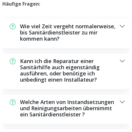
Häufige Fragen:
Wie viel Zeit vergeht normalerweise,
bis Sanitärdienstleister zu mir
kommen kann?
In der Regel können wir innerhalb kurzer
Zeit an der Schadensstelle sein. Dies hängt
Kann ich die Reparatur einer
unter anderem von der Auftragslage zu dem
Sanitärhilfe auch eigenständig
ausführen, oder benötige ich
Zeitraum ab sowie von der Verkehrssituation
unbedingt einen Installateur?
und der örtlichen Gegebenheit.
Es existieren einige Reparaturen und
Wartungsarbeiten, die Sie eigenständig
Welche Arten von Instandsetzungen
ausführen können, zum Beispiel das
und Reinigungsarbeiten übernimmt
ein Sanitärdienstleister ?
Verwenden von Rohrreinigungsmitteln aus
dem Supermarkt. Allerdings sind viele
Als Sanitärdienstleister übernehmen wir eine
Arbeiten, ganz besonders solche, die den