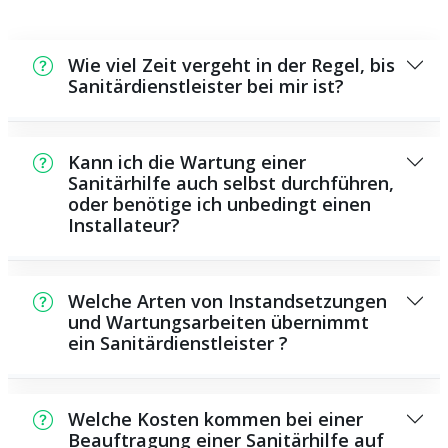
Wie viel Zeit vergeht in der Regel, bis
Sanitärdienstleister bei mir ist?
In der Regel können wir in kurzer Zeit an der
Schadensstelle sein. Dies hängt aber auch
Kann ich die Wartung einer
von der Auftragslage zu diesem Zeitraum ab
Sanitärhilfe auch selbst durchführen,
oder benötige ich unbedingt einen
sowie von der Verkehrssituation und der
Installateur?
Entfernung zu Ihnen.
Es existieren einige Instandsetzungen und
Wartungsarbeiten, die Sie selbst
Welche Arten von Instandsetzungen
durchführen können, beispielsweise das
und Wartungsarbeiten übernimmt
ein Sanitärdienstleister ?
Verwenden von Rohrreinigungsmitteln aus
dem Geschäft. Allerdings sind die meisten
Als Sanitärdienstleister bieten wir eine große
Arbeiten, ganz besonders solche, die die
Anzahl von Instandsetzungen und
Verwendung von Spezialwerkzeug oder
Welche Kosten kommen bei einer
Wartungsarbeiten, darunter das Installieren
Beauftragung einer Sanitärhilfe auf
speziellem Wissen benötigen, besser den