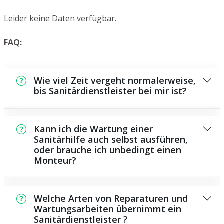
Leider keine Daten verfügbar.
FAQ:
Wie viel Zeit vergeht normalerweise,
bis Sanitärdienstleister bei mir ist?
Normalerweise können wir in einem kurzen
Zeitraum an der Schadensstelle sein. Dies
Kann ich die Wartung einer
hängt unter anderem von der Auftragslage
Sanitärhilfe auch selbst ausführen,
oder brauche ich unbedingt einen
zu dem Zeitpunkt ab und von der
Monteur?
Verkehrslage und der Entfernung zu Ihnen.
Es existieren einige Instandsetzungen und
Wartungsarbeiten, die Sie eigenständig
Welche Arten von Reparaturen und
ausführen können, zum Beispiel die
Wartungsarbeiten übernimmt ein
Sanitärdienstleister ?
Anwendung von Rohrreinigern aus dem