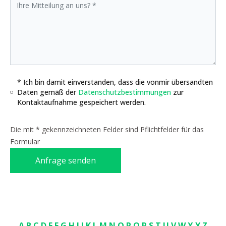
* Ich bin damit einverstanden, dass die vonmir übersandten
Daten gemäß der
Datenschutzbestimmungen
zur
Kontaktaufnahme gespeichert werden.
Die mit * gekennzeichneten Felder sind Pflichtfelder für das
Formular
Anfrage senden
A
B
C
D
E
F
G
H
I
J
K
L
M
N
O
P
Q
R
S
T
U
V
W
X
Y
Z