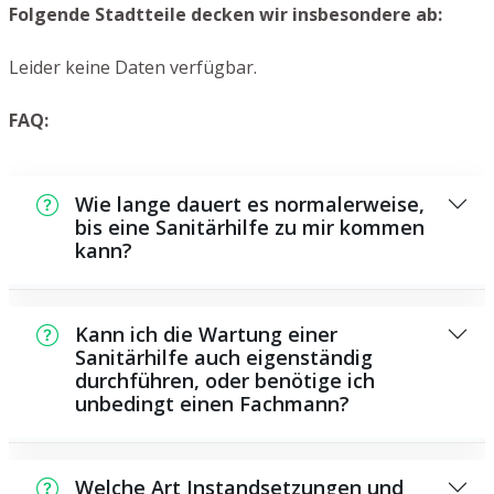
Folgende Stadtteile decken wir insbesondere ab:
Leider keine Daten verfügbar.
FAQ:
Wie lange dauert es normalerweise,
bis eine Sanitärhilfe zu mir kommen
kann?
In der Regel können wir in kurzer Zeit bei
Ihnen vor Ort sein. Das hängt aber auch von
Kann ich die Wartung einer
der Auftragslage zu dem Zeitraum ab und
Sanitärhilfe auch eigenständig
durchführen, oder benötige ich
von der Verkehrslage und der Entfernung zu
unbedingt einen Fachmann?
Ihnen.
Es existieren einige Instandsetzungen und
Wartungsarbeiten, die Sie selbst ausführen
Welche Art Instandsetzungen und