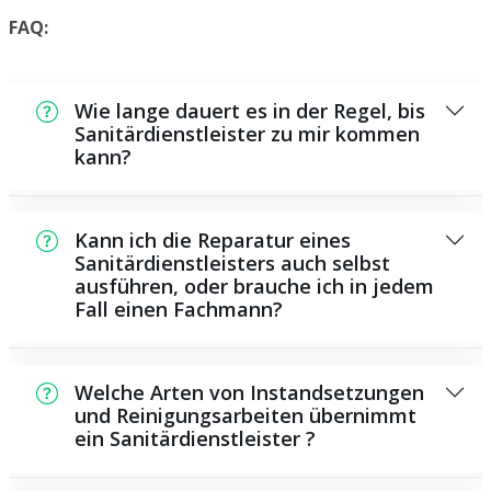
FAQ:
Wie lange dauert es in der Regel, bis
Sanitärdienstleister zu mir kommen
kann?
Normalerweise können wir in einem kurzen
Zeitraum an der Schadensstelle sein. Das
Kann ich die Reparatur eines
hängt aber auch von der Auftragslage zu
Sanitärdienstleisters auch selbst
ausführen, oder brauche ich in jedem
diesem Zeitraum ab und von der
Fall einen Fachmann?
Verkehrssituation und der örtlichen
Gegebenheit.
Es existieren manche Instandsetzungen und
Wartungsarbeiten, die Sie eigenständig
Welche Arten von Instandsetzungen
ausführen können, beispielsweise das
und Reinigungsarbeiten übernimmt
ein Sanitärdienstleister ?
Verwenden von Rohrreinigungsmitteln aus
dem Geschäft. Allerdings sind viele Arbeiten,
Als Sanitärdienstleister bieten wir eine