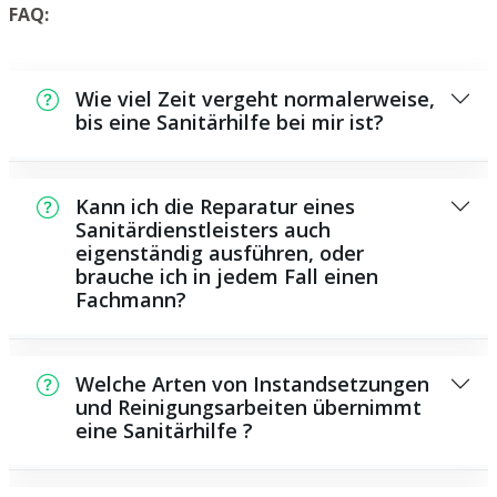
FAQ:
Wie viel Zeit vergeht normalerweise,
bis eine Sanitärhilfe bei mir ist?
Normalerweise können wir in kurzer Zeit an
der Schadensstelle sein. Dies hängt unter
Kann ich die Reparatur eines
anderem von der Auftragslage zu dem
Sanitärdienstleisters auch
eigenständig ausführen, oder
Zeitpunkt ab sowie von der Verkehrslage
brauche ich in jedem Fall einen
und der Entfernung zu Ihnen.
Fachmann?
Es gibt einige Instandsetzungen und
Wartungsarbeiten, die Sie eigenständig
Welche Arten von Instandsetzungen
durchführen können, beispielsweise die
und Reinigungsarbeiten übernimmt
eine Sanitärhilfe ?
Anwendung von Rohrreinigungsmitteln aus
dem Supermarkt. Allerdings sind viele
Als Sanitärdienstleister übernehmen wir eine
Arbeiten, ganz besonders solche, die den