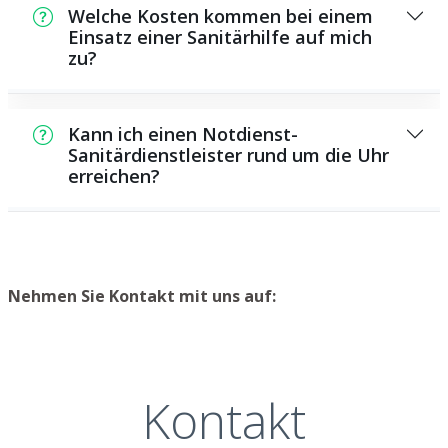
große Anzahl von Reparaturen und
Einsatz von speziellem Werkzeug oder
Welche Kosten kommen bei einem
Wartungsaufgaben, darunter das Installieren
Einsatz einer Sanitärhilfe auf mich
umfangreichem Fachwissen erfordern,
zu?
und Reparieren von Rohrleitungen, sanitären
besser den Profis zu überlassen. Ein
Anlagen und anderen Systemen im Bereich
Installateur verfügt über die erforderlichen
Die Preise für die Arbeiten einer Sanitärhilfe
der Wasser- und Abwasserversorgung.
Kenntnisse und Erfahrungen, um die
hängen von der Art der Arbeiten ab, die
Arbeiten schnell, professionell und effizient
Kann ich einen Notdienst-
ausgeführt werden müssen, und sind daher
Sanitärdienstleister rund um die Uhr
durchzuführen.
erreichen?
unterschiedlich hoch. Wir bieten
nachvollziehbare Preise und nehmen uns
Sicher, wir bieten 24 Stunden am Tag einen
Zeit, um möglichst alle Kosten im Voraus mit
Notservice für nicht aufschiebbare
Ihnen zu besprechen, damit Sie planen
Reparaturen und Defekte an. Wir sind gerne
können, welche Kosten Sie circa erwarten
bereit, in Notfällen weiterzuhelfen und
Nehmen Sie Kontakt mit uns auf:
können.
schnell zu reagieren, um Schäden zu
minimieren.
Kontakt