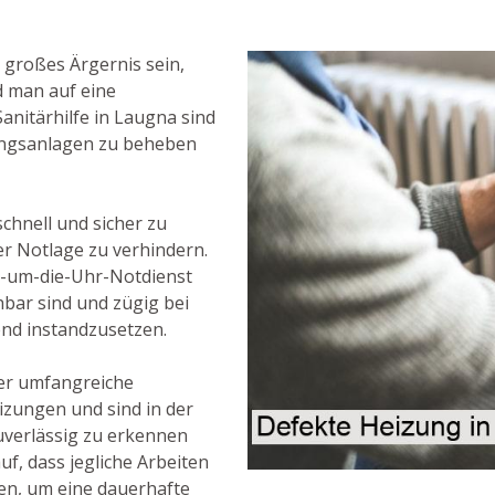
 großes Ärgernis sein,
d man auf eine
anitärhilfe in Laugna sind
ungsanlagen zu beheben
chnell und sicher zu
er Notlage zu verhindern.
d-um-die-Uhr-Notdienst
chbar sind und zügig bei
nd instandzusetzen.
er umfangreiche
zungen und sind in der
uverlässig zu erkennen
f, dass jegliche Arbeiten
en, um eine dauerhafte