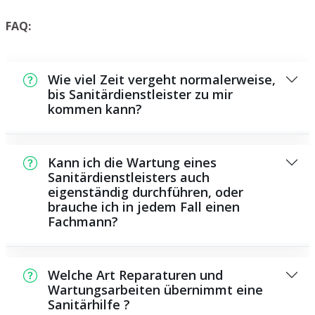
FAQ:
Wie viel Zeit vergeht normalerweise,
bis Sanitärdienstleister zu mir
kommen kann?
In der Regel können wir in einem kurzen
Zeitraum an der Schadensstelle sein. Dies
Kann ich die Wartung eines
hängt unter anderem von der Auftragslage
Sanitärdienstleisters auch
eigenständig durchführen, oder
zu diesem Zeitraum ab sowie von der
brauche ich in jedem Fall einen
Verkehrssituation und der örtlichen
Fachmann?
Gegebenheit.
Es existieren einige Instandsetzungen und
Wartungsarbeiten, die Sie eigenständig
Welche Art Reparaturen und
durchführen können, zum Beispiel das
Wartungsarbeiten übernimmt eine
Sanitärhilfe ?
Verwenden von Rohrreinigungsmitteln aus