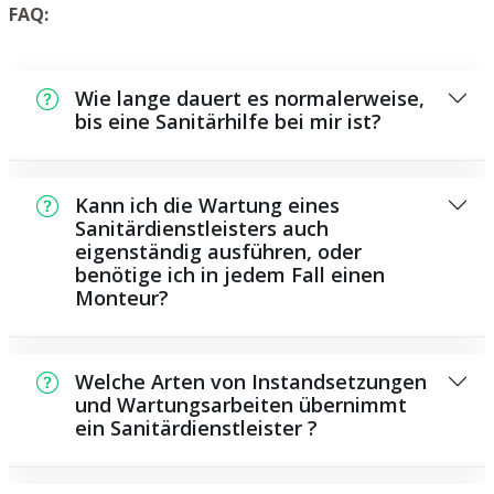
FAQ:
Wie lange dauert es normalerweise,
bis eine Sanitärhilfe bei mir ist?
In der Regel können wir innerhalb einem
kurzen Zeitraum bei Ihnen vor Ort sein. Dies
Kann ich die Wartung eines
hängt unter anderem von der Auftragslage
Sanitärdienstleisters auch
eigenständig ausführen, oder
zu dem Zeitraum ab sowie von der
benötige ich in jedem Fall einen
Verkehrslage und der örtlichen Gegebenheit.
Monteur?
Es gibt einige Reparaturen und
Wartungsarbeiten, die Sie selbst ausführen
Welche Arten von Instandsetzungen
können, zum Beispiel das Verwenden von
und Wartungsarbeiten übernimmt
ein Sanitärdienstleister ?
Rohrreinigungsmitteln aus dem Geschäft.
Allerdings sind die meisten Arbeiten,
Als Sanitärdienstleister übernehmen wir eine
insbesondere solche, die den Einsatz von