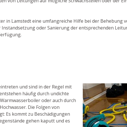
ten von Leitungen auf mögliche Schwachstellen oder der Ei
ister in Lamstedt eine umfangreiche Hilfe bei der Behebung 
n zur Instandsetzung oder Sanierung der entsprechenden Lei
Verfügung.
ntreten und sind in der Regel mit
entstehen häufig durch undichte
 Warmwasserboiler oder auch durch
Hochwasser. Die Folgen von
ägt: Es kommt zu Beschädigungen
egenstände gehen kaputt und es